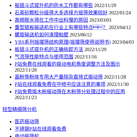
板链斗式提升机的防水工作都有哪些
2022/11/29
石英砂颗粒分级筛大多选择方摇筛效果较好
2022/01/24
高频脱水筛在工作中出料慢的原因
2023/03/03
重型链板输送机在行业上有哪些特点？
2023/04/12
螺旋输送机如何清理粘壁
2023/06/12
YBS系列摇摆筛结构原理(摇摆筛使用说明书)
2023/04/03
板链斗式提升机的正确拆卸方法
2022/11/29
气流筛性能特点与使用范围
2022/11/16
P站免费在线观看的振动电机角度调整方法及图示
2022/11/28
面粉等粉体专用大产量除杂直排式振动筛
2022/11/28
P站在线观看免费在中修中应该注意的事项
2022/11/30
P站免费版木粉振动筛在木粉筛分处理过程中的应用
2022/11/23
轻型精细筛分机
医药振动筛
不锈钢P站在线观看免费
电动振筛机