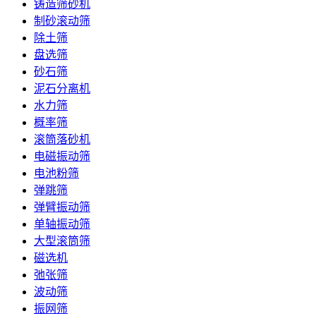
铸造筛砂机
制砂滚动筛
除土筛
盘选筛
砂石筛
泥石分离机
水力筛
概率筛
滚筒落砂机
电磁振动筛
电池粉筛
弹跳筛
弹臂振动筛
单轴振动筛
大型滚筒筛
磁选机
弛张筛
波动筛
振网筛