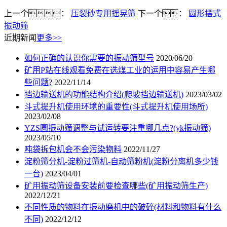
上一个：
压裂砂专用摇晃筛
下一个：
圆形摆式
振动筛
近期新闻
更多>>
如何正确的认识你需要的振动筛型号
2020/06/20
矿用P站在线观看免费在选煤工业的运用中容易产生哪
些问题?
2022/11/14
挡边输送机的功能结构介绍(爬坡挡边输送机)
2023/03/02
斗式提升机使用环境的重要性(斗式提升机使用场所)
2023/02/08
YZS圆振动筛调整与试运转要注重哪几点?(yk振动筛)
2023/05/10
吨袋拆包机会不会污染物料
2022/11/27
淀粉筛分机-淀粉过筛机-自动筛粉机(淀粉分离机多少钱
一台)
2023/04/01
矿用振动筛设备安装前要检查哪些(矿用振动筛生产)
2022/12/21
不同性质的物料在振动磨机中的破碎(材料和物料有什么
不同)
2022/12/12