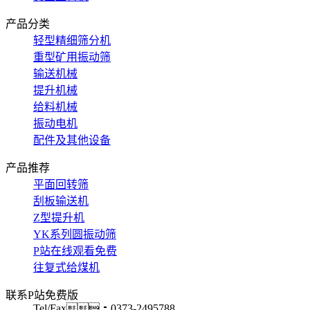
产品分类
轻型精细筛分机
重型矿用振动筛
输送机械
提升机械
给料机械
振动电机
配件及其他设备
产品推荐
平面回转筛
刮板输送机
Z型提升机
YK系列圆振动筛
P站在线观看免费
往复式给煤机
联系P站免费版
Tel/Fax：0373-2495788