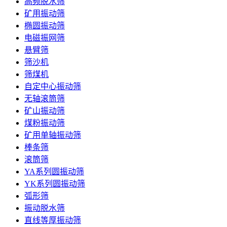
高频脱水筛
矿用振动筛
椭圆振动筛
电磁振网筛
悬臂筛
筛沙机
筛煤机
自定中心振动筛
无轴滚筒筛
矿山振动筛
煤粉振动筛
矿用单轴振动筛
棒条筛
滚筒筛
YA系列圆振动筛
YK系列圆振动筛
弧形筛
振动脱水筛
直线等厚振动筛