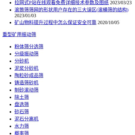
拉网式P站在线观看免费详细技术参数及图纸
2023/03/23
滚筒筛筛网的形状用户存在的三大误区(滚桶筛的结构)
2023/01/03
矿山物料提升过程中怎么保证安全可靠
2020/10/05
重型矿用振动筛
粉体筛分选筛
分级振动筛
分砂机
泥浆分砂机
陶粒砂成品筛
铸造筛砂机
制砂滚动筛
除土筛
盘选筛
砂石筛
泥石分离机
水力筛
概率筛