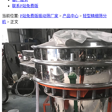
联系P站免费版
当前位置:
P站免费版振动筛厂家
>
产品中心
>
轻型精细筛分
机
> 正文