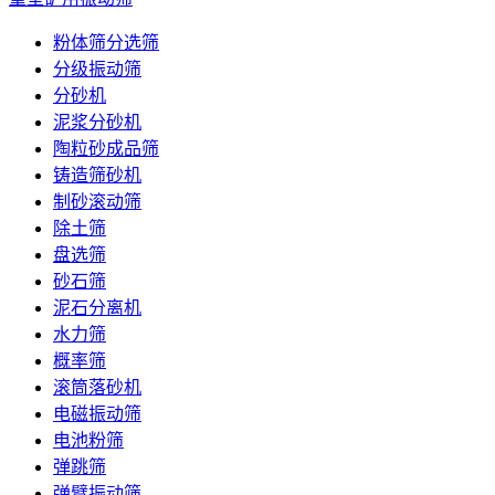
粉体筛分选筛
分级振动筛
分砂机
泥浆分砂机
陶粒砂成品筛
铸造筛砂机
制砂滚动筛
除土筛
盘选筛
砂石筛
泥石分离机
水力筛
概率筛
滚筒落砂机
电磁振动筛
电池粉筛
弹跳筛
弹臂振动筛