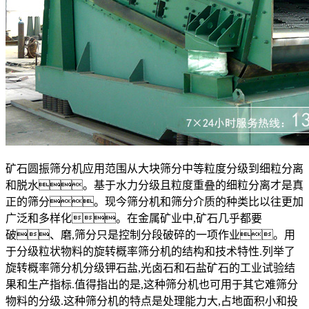
矿石
圆振筛
分机
应用范围从大块筛分中等粒度分级到细粒分离
和脱水。基于水力分级且粒度重叠的细粒分离才是真
正的筛分。现今筛分机和筛分介质的种类比以往更加
广泛和多样化。在金属矿业中,矿石几乎都要
破、磨,筛分只是控制分段破碎的一项作业。用
于分级粒状物料的旋转概率筛分机的结构和技术特性.列举了
旋转概率筛分机分级钾石盐,光卤石和石盐矿石的工业试验结
果和生产指标.值得指出的是,这种筛分机也可用于其它难筛分
物料的分级.这种筛分机的特点是处理能力大,占地面积小和投