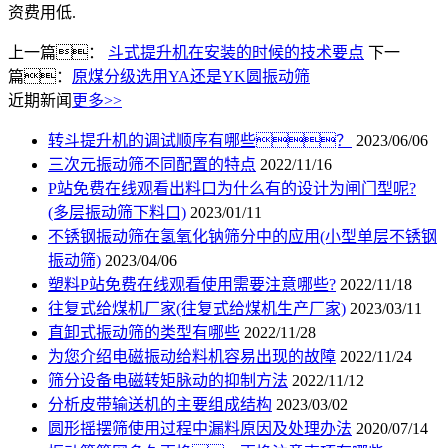
资费用低.
上一篇：
斗式提升机在安装的时候的技术要点
下一
篇：
原煤分级选用YA还是YK圆振动筛
近期新闻
更多>>
转斗提升机的调试顺序有哪些？
2023/06/06
三次元振动筛不同配置的特点
2022/11/16
P站免费在线观看出料口为什么有的设计为闸门型呢?
(多层振动筛下料口)
2023/01/11
不锈钢振动筛在氢氧化钠筛分中的应用(小型单层不锈钢
振动筛)
2023/04/06
塑料P站免费在线观看使用需要注意哪些?
2022/11/18
往复式给煤机厂家(往复式给煤机生产厂家)
2023/03/11
直卸式振动筛的类型有哪些
2022/11/28
为您介绍电磁振动给料机容易出现的故障
2022/11/24
筛分设备电磁转矩脉动的抑制方法
2022/11/12
分析皮带输送机的主要组成结构
2023/03/02
圆形摇摆筛使用过程中漏料原因及处理办法
2020/07/14