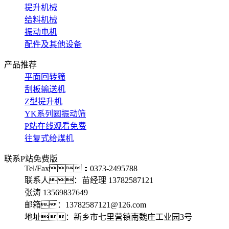
提升机械
给料机械
振动电机
配件及其他设备
产品推荐
平面回转筛
刮板输送机
Z型提升机
YK系列圆振动筛
P站在线观看免费
往复式给煤机
联系P站免费版
Tel/Fax：0373-2495788
联系人：苗经理 13782587121
张涛 13569837649
邮箱：13782587121@126.com
地址：新乡市七里营镇南魏庄工业园3号