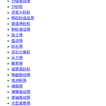
分级振动筛
分砂机
泥浆分砂机
陶粒砂成品筛
铸造筛砂机
制砂滚动筛
除土筛
盘选筛
砂石筛
泥石分离机
水力筛
概率筛
滚筒落砂机
电磁振动筛
电池粉筛
弹跳筛
弹臂振动筛
单轴振动筛
大型滚筒筛