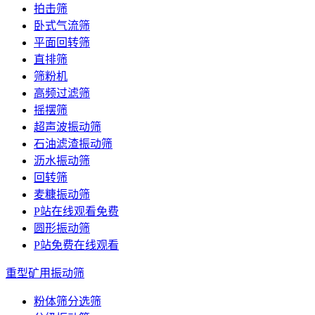
拍击筛
卧式气流筛
平面回转筛
直排筛
筛粉机
高频过滤筛
摇摆筛
超声波振动筛
石油滤渣振动筛
沥水振动筛
回转筛
麦糠振动筛
P站在线观看免费
圆形振动筛
P站免费在线观看
重型矿用振动筛
粉体筛分选筛