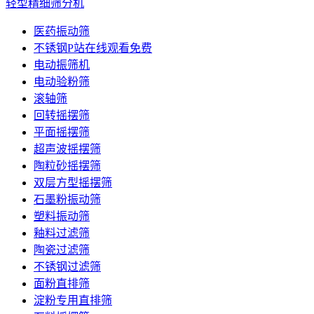
轻型精细筛分机
医药振动筛
不锈钢P站在线观看免费
电动振筛机
电动验粉筛
滚轴筛
回转摇摆筛
平面摇摆筛
超声波摇摆筛
陶粒砂摇摆筛
双层方型摇摆筛
石墨粉振动筛
塑料振动筛
釉料过滤筛
陶瓷过滤筛
不锈钢过滤筛
面粉直排筛
淀粉专用直排筛