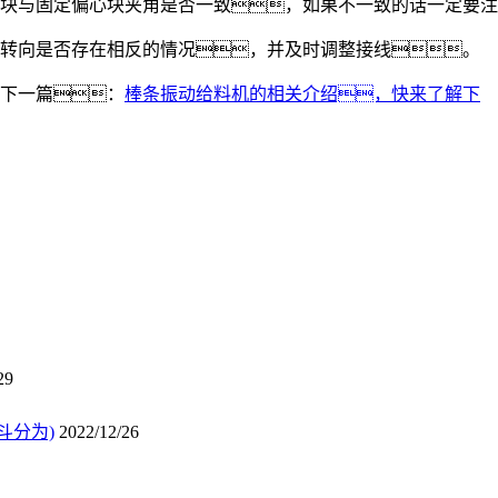
块与固定偏心块夹角是否一致，如果不一致的话一定要注
转向是否存在相反的情况，并及时调整接线。
下一篇：
棒条振动给料机的相关介绍，快来了解下
29
斗分为)
2022/12/26