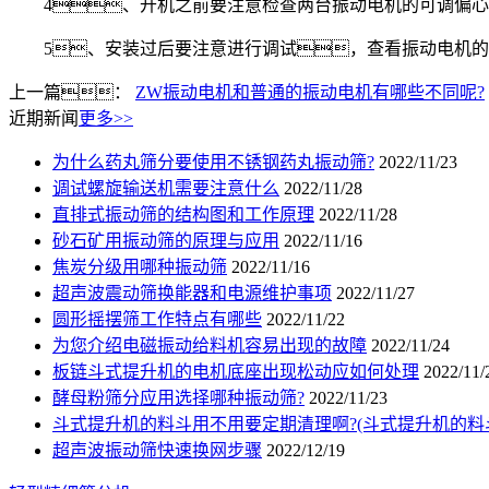
4、开机之前要注意检查两台振动电机的可调偏心
5、安装过后要注意进行调试，查看振动电机的
上一篇：
ZW振动电机和普通的振动电机有哪些不同呢?
近期新闻
更多>>
为什么药丸筛分要使用不锈钢药丸振动筛?
2022/11/23
调试螺旋输送机需要注意什么
2022/11/28
直排式振动筛的结构图和工作原理
2022/11/28
砂石矿用振动筛的原理与应用
2022/11/16
焦炭分级用哪种振动筛
2022/11/16
超声波震动筛换能器和电源维护事项
2022/11/27
圆形摇摆筛工作特点有哪些
2022/11/22
为您介绍电磁振动给料机容易出现的故障
2022/11/24
板链斗式提升机的电机底座出现松动应如何处理
2022/11/
酵母粉筛分应用选择哪种振动筛?
2022/11/23
斗式提升机的料斗用不用要定期清理啊?(斗式提升机的料
超声波振动筛快速换网步骤
2022/12/19