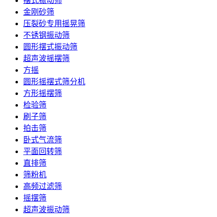
摆式振动筛
金刚砂筛
压裂砂专用摇晃筛
不锈钢振动筛
圆形摆式振动筛
超声波摇摆筛
方摇
圆形摇摆式筛分机
方形摇摆筛
检验筛
刷子筛
拍击筛
卧式气流筛
平面回转筛
直排筛
筛粉机
高频过滤筛
摇摆筛
超声波振动筛