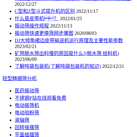
2022/12/27
C型和Z型斗式提升机的区别
2022/11/17
什么是皮带机？
2022/01/25
振动筛操作规程
2022/11/13
振动筛快速更换筛网步骤图
2020/08/03
DJ大倾角裙边皮带输送机运行原理及主要性能参数
2023/02/21
矿用脱水筛出料慢的原因是什么?(脱水筛 给料机)
2023/06/09
了解吨袋包装机(了解吨袋包装机的知识)
2022/12/21
轻型精细筛分机
医药振动筛
不锈钢P站在线观看免费
电动振筛机
电动验粉筛
滚轴筛
回转摇摆筛
平面摇摆筛