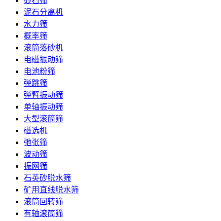
砂石筛
泥石分离机
水力筛
概率筛
滚筒落砂机
电磁振动筛
电池粉筛
弹跳筛
弹臂振动筛
单轴振动筛
大型滚筒筛
磁选机
弛张筛
波动筛
振网筛
石英砂脱水筛
矿用直线脱水筛
滚筒回转筛
有轴滚筒筛