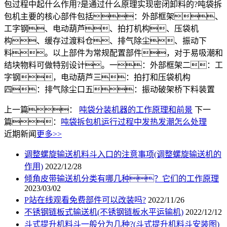
包过程中起什么作用?是通过什么原理实现密闭卸料的?吨袋拆
包机主要的核心部件包括：外部框架、
工字钢、电动葫芦、拍打机构、压袋机
构、缓存过渡料仓、排气除尘、振动下
料。以上部件为常规配置部件，对于易吸潮和
结块物料可做特别设计。一：外部框架二：工
字钢，电动葫芦三：拍打和压袋机构
四：排气除尘口五：振动破架桥下料装置
上一篇：
吨袋分装机器的工作原理和前景
下一
篇：
吨袋拆包机运行过程中发热发潮怎么处理
近期新闻
更多>>
调整螺旋输送机料斗入口的注意事项(调整螺旋输送机的
作用)
2022/12/28
倾角皮带输送机分类有哪几种？它们的工作原理
2023/03/02
P站在线观看免费部件可以改装吗?
2022/11/26
不锈钢链板式输送机(不锈钢链板水平运输机)
2022/12/12
斗式提升机料斗一般分为几种?(斗式提升机料斗安装图)