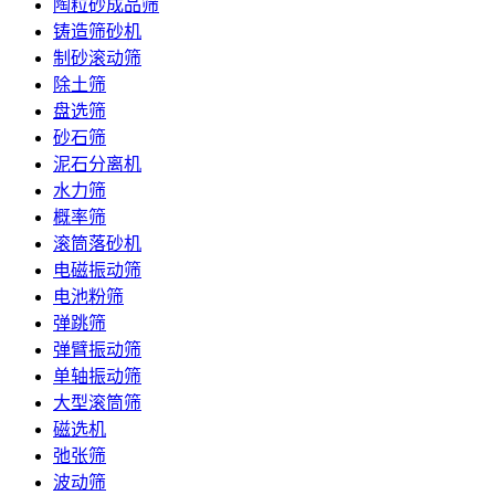
陶粒砂成品筛
铸造筛砂机
制砂滚动筛
除土筛
盘选筛
砂石筛
泥石分离机
水力筛
概率筛
滚筒落砂机
电磁振动筛
电池粉筛
弹跳筛
弹臂振动筛
单轴振动筛
大型滚筒筛
磁选机
弛张筛
波动筛