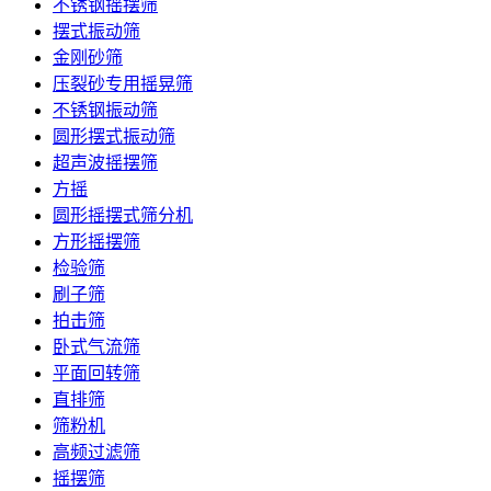
不锈钢摇摆筛
摆式振动筛
金刚砂筛
压裂砂专用摇晃筛
不锈钢振动筛
圆形摆式振动筛
超声波摇摆筛
方摇
圆形摇摆式筛分机
方形摇摆筛
检验筛
刷子筛
拍击筛
卧式气流筛
平面回转筛
直排筛
筛粉机
高频过滤筛
摇摆筛