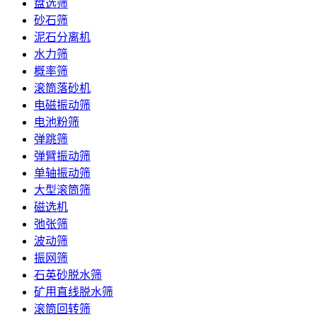
盘选筛
砂石筛
泥石分离机
水力筛
概率筛
滚筒落砂机
电磁振动筛
电池粉筛
弹跳筛
弹臂振动筛
单轴振动筛
大型滚筒筛
磁选机
弛张筛
波动筛
振网筛
石英砂脱水筛
矿用直线脱水筛
滚筒回转筛