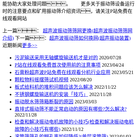
能协助大家处理问题。 更多关于振动筛设备运行
时的注意要点和矿用振动筛介绍资讯，请关注P站免费在
线观看网站
上一篇：
超声波振动筛筛网更换(超声波振动筛筛网
介绍)
下一篇：
超声波振动筛如何换网(超声振动装置)
近期新闻
更多>>
污泥输送采用无轴螺旋输送机才是对的
2020/07/28
P站在线观看免费首次使用前的注意事项
2023/04/24
石膏粉超声波P站免费在线观看分机行业应用
2023/05/21
颗粒物料摇摆筛试机视频
2022/08/20
板式给料机的堆积问题应该怎么解决
2022/11/22
不锈钢螺旋输送机的安装「技巧」
2022/11/28
振动脱水筛筛箱断裂的原因
2023/03/03
直排式振动筛不能正常启动的原因有哪些?怎么解决?
2022/11/28
检查和解决振动电机故障的小技巧(检查和解决振动电机
故障的小技巧有哪些)
2022/11/12
滚筒筛筛孔的糊孔率如何降低?(单层滚筒筛)
2023/01/03