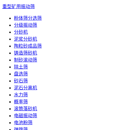
重型矿用振动筛
粉体筛分选筛
分级振动筛
分砂机
泥浆分砂机
陶粒砂成品筛
铸造筛砂机
制砂滚动筛
除土筛
盘选筛
砂石筛
泥石分离机
水力筛
概率筛
滚筒落砂机
电磁振动筛
电池粉筛
弹跳筛