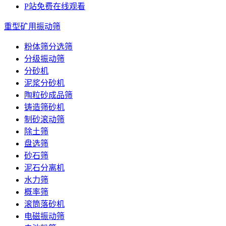
P站免费在线观看
重型矿用振动筛
粉体筛分选筛
分级振动筛
分砂机
泥浆分砂机
陶粒砂成品筛
铸造筛砂机
制砂滚动筛
除土筛
盘选筛
砂石筛
泥石分离机
水力筛
概率筛
滚筒落砂机
电磁振动筛