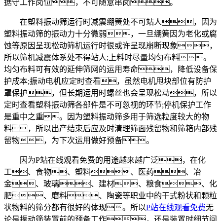
据守工作岗位，不可随意串岗。
在塑料振动筛运行时减震绷簧处不可站人，因为
塑料振动筛的振动力十分微弱，一旦绷簧因为老化或腐
蚀等原因呈现松动筛机运行时很或许呈现崩断现象，
所以筛机减震体系处不得站人;上料时尽量均匀布料。
均匀布料可有效的延伸筛网的运用寿命，降低设备保
护成本;振动电机应定时查看，虽然电机甩块部位有防护
罩保护，但长期运用时螺丝也会呈现松动，所以
定时查看塑料振动筛各部件是不可忽视的环节;停机保护工作
是重中之重。因为塑料振动筛多用于筛选粒度较大的物
料，所以出产结束后应及时清理筛面残留物和筛箱内部残
留物，为下次运用做好预备。
因为P站在线观看免费的用途越来越广泛，在化
工、食物、塑料、医药、冶
金、玻璃、建材、粮食、化
肥、磨料、陶瓷等职业中的干式粉状和颗粒
状物料的筛分都有很好的体现。所以
P站在线观看免费
无
论是振动筛装置前的预备工作，还是装置时细节问