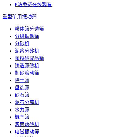
P站免费在线观看
重型矿用振动筛
粉体筛分选筛
分级振动筛
分砂机
泥浆分砂机
陶粒砂成品筛
铸造筛砂机
制砂滚动筛
除土筛
盘选筛
砂石筛
泥石分离机
水力筛
概率筛
滚筒落砂机
电磁振动筛