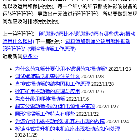
题以及运用和保护。每一个细小的细节都或许影响设备的
运转，导致出产无法进行，所以要做到发现
问题应及时排除。
上一篇：
碳钢振动筛比不锈钢振动筛有哪些优势(振动
筛用什么钢材)
下一篇：
饲料添加剂筛分该用哪种振动
筛？(饲料振动筛工作原理)
近期新闻
更多>>
为什么药丸筛分要使用不锈钢药丸振动筛?
2022/11/23
调试螺旋输送机需要注意什么
2022/11/28
直排式振动筛的结构图和工作原理
2022/11/28
砂石矿用振动筛的原理与应用
2022/11/16
焦炭分级用哪种振动筛
2022/11/16
超声波震动筛换能器和电源维护事项
2022/11/27
圆形摇摆筛工作特点有哪些
2022/11/22
为您介绍电磁振动给料机容易出现的故障
2022/11/24
板链斗式提升机的电机底座出现松动应如何处理
2022/11/29