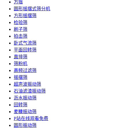
方摇
圆形摇摆式筛分机
方形摇摆筛
检验筛
刷子筛
拍击筛
卧式气流筛
平面回转筛
直排筛
筛粉机
高频过滤筛
摇摆筛
超声波振动筛
石油滤渣振动筛
沥水振动筛
回转筛
麦糠振动筛
P站在线观看免费
圆形振动筛