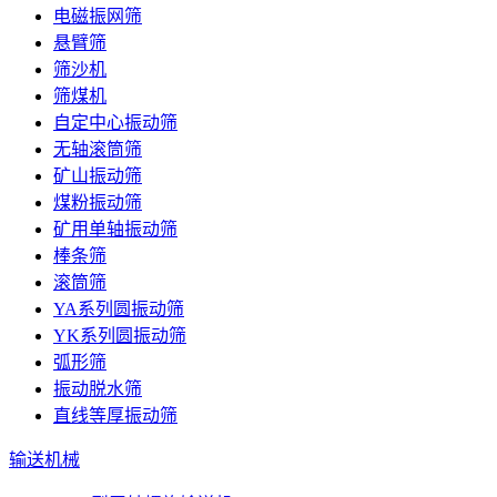
电磁振网筛
悬臂筛
筛沙机
筛煤机
自定中心振动筛
无轴滚筒筛
矿山振动筛
煤粉振动筛
矿用单轴振动筛
棒条筛
滚筒筛
YA系列圆振动筛
YK系列圆振动筛
弧形筛
振动脱水筛
直线等厚振动筛
输送机械