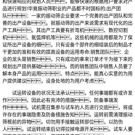
和快速响应的规划人员，能够快速的根据用户要求对产
品进行规划!毕竟振动筛职业的产品都不时国标的;出产团
队：一家的振动筛企业要求一个完善的出产团队和完
善的出产设备。就振动筛的出产来说需求有现代化的出
产工具。其出产工具要有折弯机、数控切割
机、氩弧焊机等，这些机械的运用都是为了保
证所出产设备的细，只有设备个部件的细组装后的制品才
干更加的准和有效的提高设备的运用寿命;销售团队：企
业的龙头是销售，只有成功的拿来订单才干为接下来的
规划出产提供基础。而的销售团队中销售人员要了
解本身产品的运用、特点，能真心实意的为用
户提供建议，设身处地的为用户考虑。
试运转设备的状况无法承认，任何事端都有或许发
作，因此必有充沛的措施，防备事端发
作。试机需召集参与试车的人员进行交底，将或
许存在的事端隐患及防备措施告知。运转前需清理振动
筛框前的异物。切勿用手接触运转部位，以防伤
人。试运转结束后记得拉掉电源开关。试车人要