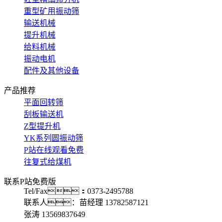
重型矿用振动筛
输送机械
提升机械
给料机械
振动电机
配件及其他设备
产品推荐
平面回转筛
刮板输送机
Z型提升机
YK系列圆振动筛
P站在线观看免费
往复式给煤机
联系P站免费版
Tel/Fax：0373-2495788
联系人：苗经理 13782587121
张涛 13569837649