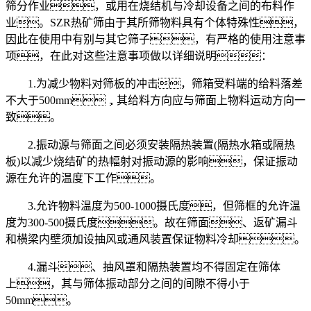
筛分作业，或用在烧结机与冷却设备之间的布料作
业。SZR热矿筛由于其所筛物料具有个体特殊性，
因此在使用中有别与其它筛子，有严格的使用注意事
项，在此对这些注意事项做以详细说明：
1.为减少物料对筛板的冲击，筛箱受料端的给料落差
不大于500mm，其给料方向应与筛面上物料运动方向一
致。
2.振动源与筛面之间必须安装隔热装置(隔热水箱或隔热
板)以减少烧结矿的热幅射对振动源的影响，保证振动
源在允许的温度下工作。
3.允许物料温度为500-1000摄氏度，但筛框的允许温
度为300-500摄氏度。故在筛面、返矿漏斗
和横梁内壁须加设抽风或通风装置保证物料冷却。
4.漏斗、抽风罩和隔热装置均不得固定在筛体
上，其与筛体振动部分之间的间隙不得小于
50mm。