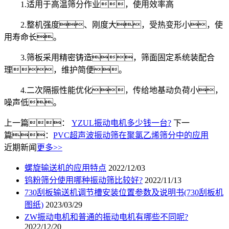
1.适用于高温筛分作业，使用效率高
2.整机强度、刚度大，受热变形小，使
用寿命长。
3.筛板采用精密铸造，筛面固定系统装配合
理，维护简便。
4.二次隔振性能优化，传给地基动负荷小，
噪声低。
上一篇：
YZUL振动电机多少钱一台?
下一
篇：
PVC超声波振动筛在聚氯乙烯筛分中的应用
近期新闻
更多>>
螺旋输送机的应用特点
2022/12/03
钨粉筛分使用哪种振动筛比较好?
2022/11/13
730刮板输送机调节槽安装位置参数及说明书(730刮板机
图纸)
2023/03/29
ZW振动电机和普通的振动电机有哪些不同呢?
2022/12/20