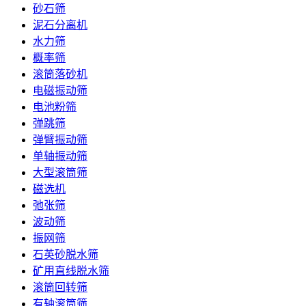
砂石筛
泥石分离机
水力筛
概率筛
滚筒落砂机
电磁振动筛
电池粉筛
弹跳筛
弹臂振动筛
单轴振动筛
大型滚筒筛
磁选机
弛张筛
波动筛
振网筛
石英砂脱水筛
矿用直线脱水筛
滚筒回转筛
有轴滚筒筛