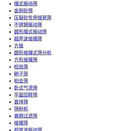
摆式振动筛
金刚砂筛
压裂砂专用摇晃筛
不锈钢振动筛
圆形摆式振动筛
超声波摇摆筛
方摇
圆形摇摆式筛分机
方形摇摆筛
检验筛
刷子筛
拍击筛
卧式气流筛
平面回转筛
直排筛
筛粉机
高频过滤筛
摇摆筛
超声波振动筛