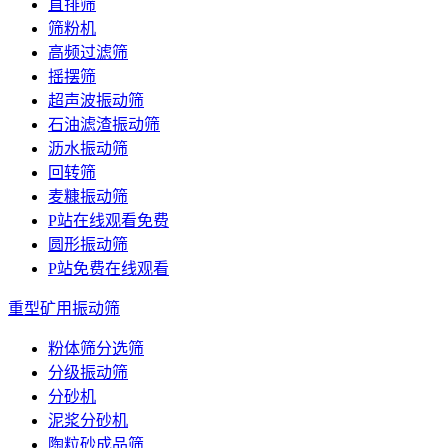
直排筛
筛粉机
高频过滤筛
摇摆筛
超声波振动筛
石油滤渣振动筛
沥水振动筛
回转筛
麦糠振动筛
P站在线观看免费
圆形振动筛
P站免费在线观看
重型矿用振动筛
粉体筛分选筛
分级振动筛
分砂机
泥浆分砂机
陶粒砂成品筛