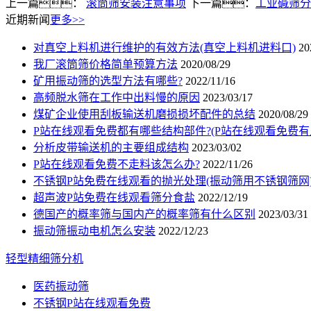
上一篇：
滚筒筛安装注意事项
下一篇：
工业碱筛分
近期新闻
更多>>
对真空上料机进行维护的有效方法(真空上料机进料口)
20
我厂滚筒筛价格简单预算方法
2020/08/29
矿用振动筛的选型方法有哪些?
2022/11/16
高频脱水筛在工作中出料慢的原因
2023/03/17
煤矿企业使用刮板输送机磨损损坏配件的总结
2020/08/29
P站在线观看免费都有哪些结构部件?(P站在线观看免费有
分析皮带输送机的主要组成结构
2023/03/02
P站在线观看免费不走料该怎么办?
2022/11/26
不锈钢P站免费在线观看的抛光处理(振动筛用不锈钢筛网
超声波P站免费在线观看筛分食盐
2022/12/19
德国产的概率筛与国内产的概率筛有什么区别
2023/03/31
振动筛振动电机怎么安装
2022/12/23
轻型精细筛分机
医药振动筛
不锈钢P站在线观看免费