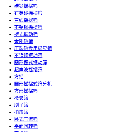
碳钢摇摆筛
石英砂摇摆筛
直线摇摆筛
不锈钢摇摆筛
摆式振动筛
金刚砂筛
压裂砂专用摇晃筛
不锈钢振动筛
圆形摆式振动筛
超声波摇摆筛
方摇
圆形摇摆式筛分机
方形摇摆筛
检验筛
刷子筛
拍击筛
卧式气流筛
平面回转筛