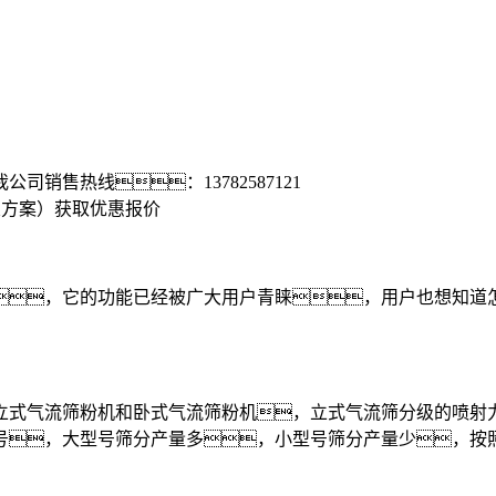
我公司销售热线：
13782587121
置方案）
获取优惠报价
，它的功能已经被广大用户青睐，用户也想知道怎
式气流筛粉机和卧式气流筛粉机，立式气流筛分级的喷射力
，大型号筛分产量多，小型号筛分产量少，按照型