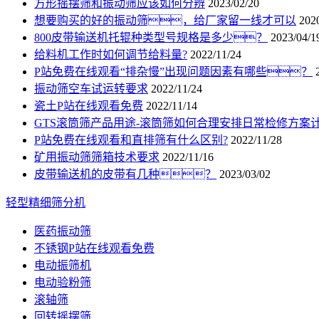
方形摇摆筛和振动筛应该如何分辨
2023/02/20
想要购买的好的振动筛，给厂家留一线才可以
202
800皮带输送机托辊种类型号规格是多少？
2023/04/1
给料机工作时如何调节给料量?
2022/11/24
P站免费在线观看“排杂慢”出现问题因素有哪些？
振动筛空车试运转要求
2022/11/24
瓷土P站在线观看免费
2022/11/14
GTS滚筒筛产品用途-滚筒筛如何合理安排日常检修方案
P站免费在线观看和直排筛有什么区别?
2022/11/28
矿用振动筛筛箱技术要求
2022/11/16
皮带输送机的皮带有几种？
2023/03/02
轻型精细筛分机
医药振动筛
不锈钢P站在线观看免费
电动振筛机
电动验粉筛
滚轴筛
回转摇摆筛