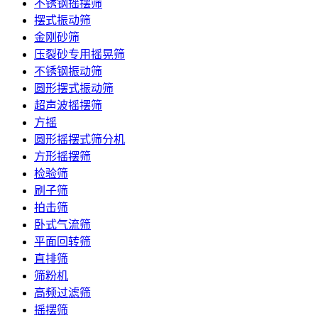
不锈钢摇摆筛
摆式振动筛
金刚砂筛
压裂砂专用摇晃筛
不锈钢振动筛
圆形摆式振动筛
超声波摇摆筛
方摇
圆形摇摆式筛分机
方形摇摆筛
检验筛
刷子筛
拍击筛
卧式气流筛
平面回转筛
直排筛
筛粉机
高频过滤筛
摇摆筛