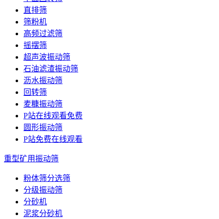
直排筛
筛粉机
高频过滤筛
摇摆筛
超声波振动筛
石油滤渣振动筛
沥水振动筛
回转筛
麦糠振动筛
P站在线观看免费
圆形振动筛
P站免费在线观看
重型矿用振动筛
粉体筛分选筛
分级振动筛
分砂机
泥浆分砂机