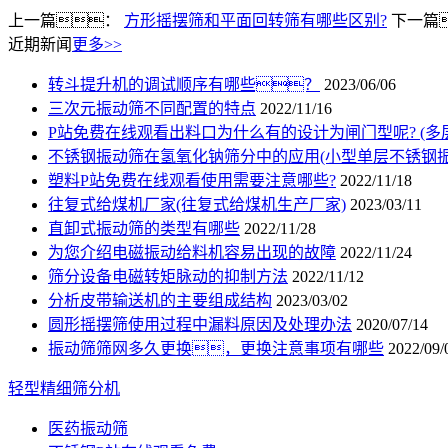
上一篇：
方形摇摆筛和平面回转筛有哪些区别?
下一篇
近期新闻
更多>>
转斗提升机的调试顺序有哪些？
2023/06/06
三次元振动筛不同配置的特点
2022/11/16
P站免费在线观看出料口为什么有的设计为闸门型呢? (多
不锈钢振动筛在氢氧化钠筛分中的应用(小型单层不锈钢振
塑料P站免费在线观看使用需要注意哪些?
2022/11/18
往复式给煤机厂家(往复式给煤机生产厂家)
2023/03/11
直卸式振动筛的类型有哪些
2022/11/28
为您介绍电磁振动给料机容易出现的故障
2022/11/24
筛分设备电磁转矩脉动的抑制方法
2022/11/12
分析皮带输送机的主要组成结构
2023/03/02
圆形摇摆筛使用过程中漏料原因及处理办法
2020/07/14
振动筛筛网多久更换，更换注意事项有哪些
2022/09/
轻型精细筛分机
医药振动筛