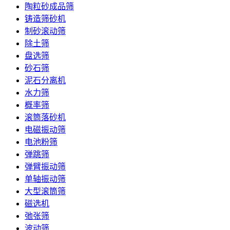
陶粒砂成品筛
铸造筛砂机
制砂滚动筛
除土筛
盘选筛
砂石筛
泥石分离机
水力筛
概率筛
滚筒落砂机
电磁振动筛
电池粉筛
弹跳筛
弹臂振动筛
单轴振动筛
大型滚筒筛
磁选机
弛张筛
波动筛