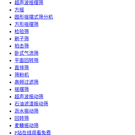
超声波摇摆筛
方摇
圆形摇摆式筛分机
方形摇摆筛
检验筛
刷子筛
拍击筛
卧式气流筛
平面回转筛
直排筛
筛粉机
高频过滤筛
摇摆筛
超声波振动筛
石油滤渣振动筛
沥水振动筛
回转筛
麦糠振动筛
P站在线观看免费