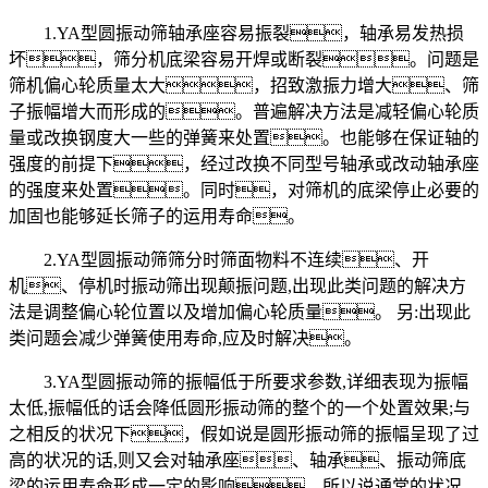
1.YA型圆振动筛轴承座容易振裂，轴承易发热损
坏，筛分机底梁容易开焊或断裂。问题是
筛机偏心轮质量太大，招致激振力增大、筛
子振幅增大而形成的。普遍解决方法是减轻偏心轮质
量或改换钢度大一些的弹簧来处置。也能够在保证轴的
强度的前提下，经过改换不同型号轴承或改动轴承座
的强度来处置。同时，对筛机的底梁停止必要的
加固也能够延长筛子的运用寿命。
2.YA型圆振动筛筛分时筛面物料不连续、开
机、停机时振动筛出现颠振问题,出现此类问题的解决方
法是调整偏心轮位置以及增加偏心轮质量。 另:出现此
类问题会减少弹簧使用寿命,应及时解决。
3.YA型圆振动筛的振幅低于所要求参数,详细表现为振幅
太低,振幅低的话会降低圆形振动筛的整个的一个处置效果;与
之相反的状况下，假如说是圆形振动筛的振幅呈现了过
高的状况的话,则又会对轴承座、轴承、振动筛底
梁的运用寿命形成一定的影响。所以说通常的状况