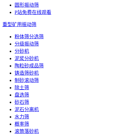
圆形振动筛
P站免费在线观看
重型矿用振动筛
粉体筛分选筛
分级振动筛
分砂机
泥浆分砂机
陶粒砂成品筛
铸造筛砂机
制砂滚动筛
除土筛
盘选筛
砂石筛
泥石分离机
水力筛
概率筛
滚筒落砂机