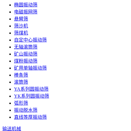
椭圆振动筛
电磁振网筛
悬臂筛
筛沙机
筛煤机
自定中心振动筛
无轴滚筒筛
矿山振动筛
煤粉振动筛
矿用单轴振动筛
棒条筛
滚筒筛
YA系列圆振动筛
YK系列圆振动筛
弧形筛
振动脱水筛
直线等厚振动筛
输送机械