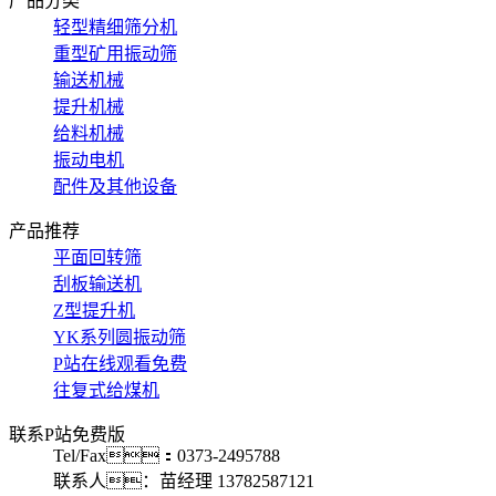
产品分类
轻型精细筛分机
重型矿用振动筛
输送机械
提升机械
给料机械
振动电机
配件及其他设备
产品推荐
平面回转筛
刮板输送机
Z型提升机
YK系列圆振动筛
P站在线观看免费
往复式给煤机
联系P站免费版
Tel/Fax：0373-2495788
联系人：苗经理 13782587121