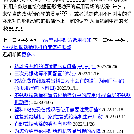
下,用户能够直接依据圆形振动筛的运用现场的状况，
来恰当的改动偏心轮的质量，或者说是选用不同刚度的弹
簧来对圆形振动筛的振幅停止一定的调整,从而达到生产的需
求。
上一篇：
YA型圆振动筛选用须知
下一篇：
YA型圆振动筛电机角度怎样调整
近期新闻
更多>>
转斗提升机的调试顺序有哪些？
2023/06/06
三次元振动筛不同配置的特点
2022/11/16
P站免费在线观看出料口为什么有的设计为闸门型呢?
(多层振动筛下料口)
2023/01/11
不锈钢振动筛在氢氧化钠筛分中的应用(小型单层不锈钢
振动筛)
2023/04/06
塑料P站免费在线观看使用需要注意哪些?
2022/11/18
往复式给煤机厂家(往复式给煤机生产厂家)
2023/03/11
直卸式振动筛的类型有哪些
2022/11/28
为您介绍电磁振动给料机容易出现的故障
2022/11/24