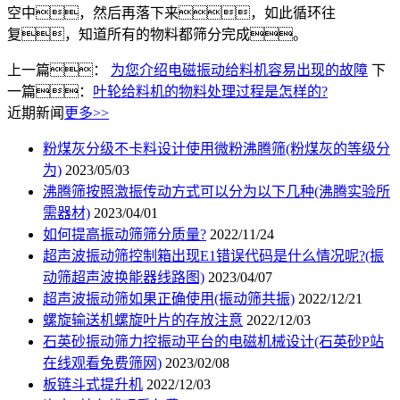
空中，然后再落下来，如此循环往
复，知道所有的物料都筛分完成。
上一篇：
为您介绍电磁振动给料机容易出现的故障
下
一篇：
叶轮给料机的物料处理过程是怎样的?
近期新闻
更多>>
粉煤灰分级不卡料设计使用微粉沸腾筛(粉煤灰的等级分
为)
2023/05/03
沸腾筛按照激振传动方式可以分为以下几种(沸腾实验所
需器材)
2023/04/01
如何提高振动筛筛分质量?
2022/11/24
超声波振动筛控制箱出现E1错误代码是什么情况呢?(振
动筛超声波换能器线路图)
2023/04/07
超声波振动筛如果正确使用(振动筛共振)
2022/12/21
螺旋输送机螺旋叶片的存放注意
2022/12/03
石英砂振动筛力控振动平台的电磁机械设计(石英砂P站
在线观看免费筛网)
2023/02/08
板链斗式提升机
2022/12/03