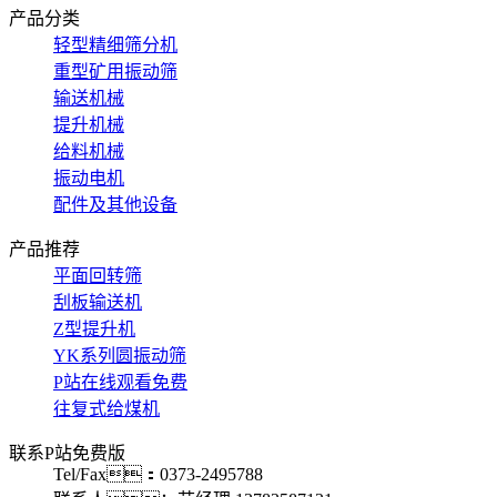
产品分类
轻型精细筛分机
重型矿用振动筛
输送机械
提升机械
给料机械
振动电机
配件及其他设备
产品推荐
平面回转筛
刮板输送机
Z型提升机
YK系列圆振动筛
P站在线观看免费
往复式给煤机
联系P站免费版
Tel/Fax：0373-2495788