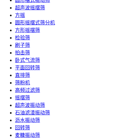
圆形摆式振动筛
超声波摇摆筛
方摇
圆形摇摆式筛分机
方形摇摆筛
检验筛
刷子筛
拍击筛
卧式气流筛
平面回转筛
直排筛
筛粉机
高频过滤筛
摇摆筛
超声波振动筛
石油滤渣振动筛
沥水振动筛
回转筛
麦糠振动筛