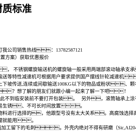
材质标准
打我公司销售热线：
13782587121
配置方案）
获取优惠报价
， 不锈钢螺旋输送机的螺旋轴一般采用两端部滚动轴承支承
等特性减速机可根据用户要求提供国产摆线针轮减速机。 
下坡传送,连续或间歇输送100KG以下的物品或粉状、
？想了解的朋友们就跟小编一起来了解一下吧！
因此不到临安装前不要打开包装。 另外，滚筒轴承上涂
易生锈、不可长时间放置。
物料进行选择的，他跟型号没有太大关系。高腐蚀选择
理就能用。
工留下的毛刺。外壳内绝对不得有研磨（Sic,AI