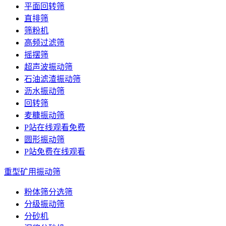
平面回转筛
直排筛
筛粉机
高频过滤筛
摇摆筛
超声波振动筛
石油滤渣振动筛
沥水振动筛
回转筛
麦糠振动筛
P站在线观看免费
圆形振动筛
P站免费在线观看
重型矿用振动筛
粉体筛分选筛
分级振动筛
分砂机