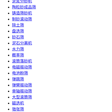
泥浆分砂机
陶粒砂成品筛
铸造筛砂机
制砂滚动筛
除土筛
盘选筛
砂石筛
泥石分离机
水力筛
概率筛
滚筒落砂机
电磁振动筛
电池粉筛
弹跳筛
弹臂振动筛
单轴振动筛
大型滚筒筛
磁选机
弛张筛