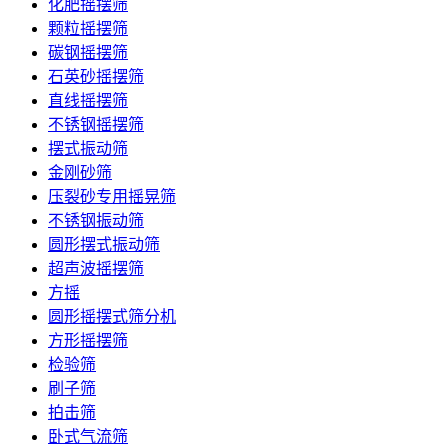
化肥摇摆筛
颗粒摇摆筛
碳钢摇摆筛
石英砂摇摆筛
直线摇摆筛
不锈钢摇摆筛
摆式振动筛
金刚砂筛
压裂砂专用摇晃筛
不锈钢振动筛
圆形摆式振动筛
超声波摇摆筛
方摇
圆形摇摆式筛分机
方形摇摆筛
检验筛
刷子筛
拍击筛
卧式气流筛