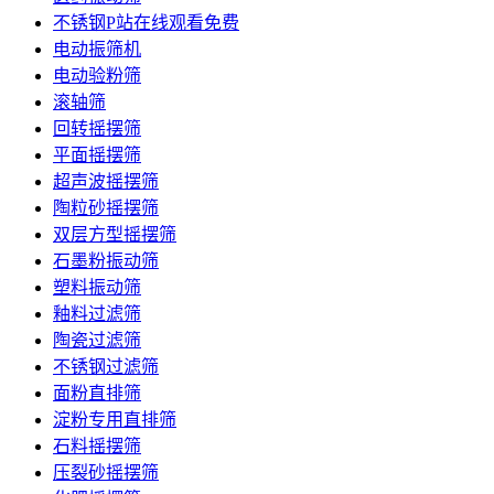
不锈钢P站在线观看免费
电动振筛机
电动验粉筛
滚轴筛
回转摇摆筛
平面摇摆筛
超声波摇摆筛
陶粒砂摇摆筛
双层方型摇摆筛
石墨粉振动筛
塑料振动筛
釉料过滤筛
陶瓷过滤筛
不锈钢过滤筛
面粉直排筛
淀粉专用直排筛
石料摇摆筛
压裂砂摇摆筛