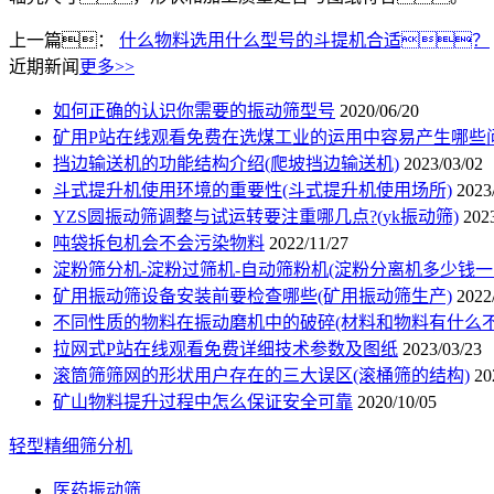
上一篇：
什么物料选用什么型号的斗提机合适？
近期新闻
更多>>
如何正确的认识你需要的振动筛型号
2020/06/20
矿用P站在线观看免费在选煤工业的运用中容易产生哪些
挡边输送机的功能结构介绍(爬坡挡边输送机)
2023/03/02
斗式提升机使用环境的重要性(斗式提升机使用场所)
2023
YZS圆振动筛调整与试运转要注重哪几点?(yk振动筛)
202
吨袋拆包机会不会污染物料
2022/11/27
淀粉筛分机-淀粉过筛机-自动筛粉机(淀粉分离机多少钱一
矿用振动筛设备安装前要检查哪些(矿用振动筛生产)
2022
不同性质的物料在振动磨机中的破碎(材料和物料有什么不
拉网式P站在线观看免费详细技术参数及图纸
2023/03/23
滚筒筛筛网的形状用户存在的三大误区(滚桶筛的结构)
20
矿山物料提升过程中怎么保证安全可靠
2020/10/05
轻型精细筛分机
医药振动筛