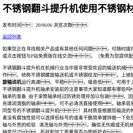
不锈钢翻斗提升机使用不锈钢
发布时间：20/06/06
浏览次数：
返回列表
如果您正在寻找相关产品或有其他任何问题，可随时拨
或点击按钮与P站免费版在线交流。（免费为您提供
不锈钢翻斗提升机在机械行业当中是非常受欢迎的输送机械
作，统称不锈钢螺旋输送机或不锈钢绞龙，上坡输送
旋输送机
运行高速、平稳，噪音低，可用于上
不锈钢翻斗提升机轴承安装前的注意事项大家知道都有哪些吗
轴承的准备 由于滚筒轴承经过防锈处理并加以包装，
充填润滑脂的轴承，可不必清洗直接使用，轴承容
同型号的不锈钢翻斗提升机！其材质是根据您输送的
者没有腐蚀性就可以选择低标号的或者干脆简单镀锌做一下处
轴与外壳的检验 清洗轴与外壳，确信无伤痕或无机械加
轴壳尺寸，形状和加工质量是否与图纸符合。