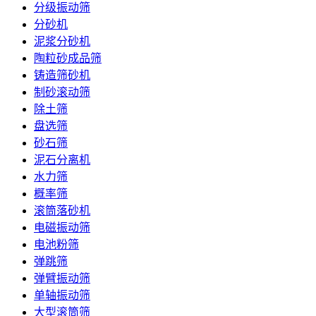
分级振动筛
分砂机
泥浆分砂机
陶粒砂成品筛
铸造筛砂机
制砂滚动筛
除土筛
盘选筛
砂石筛
泥石分离机
水力筛
概率筛
滚筒落砂机
电磁振动筛
电池粉筛
弹跳筛
弹臂振动筛
单轴振动筛
大型滚筒筛