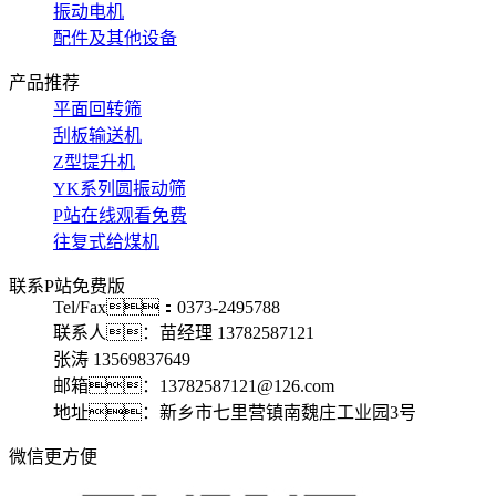
振动电机
配件及其他设备
产品推荐
平面回转筛
刮板输送机
Z型提升机
YK系列圆振动筛
P站在线观看免费
往复式给煤机
联系P站免费版
Tel/Fax：0373-2495788
联系人：苗经理 13782587121
张涛 13569837649
邮箱：13782587121@126.com
地址：新乡市七里营镇南魏庄工业园3号
微信更方便