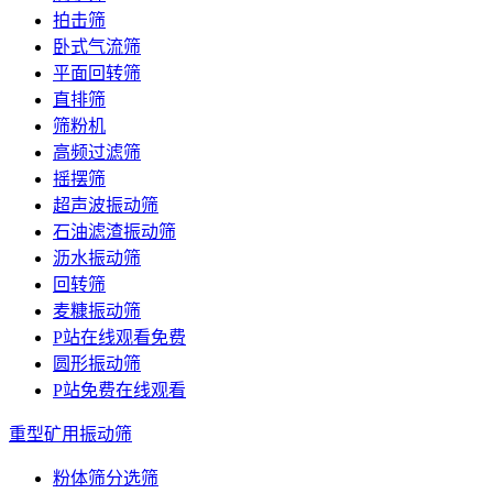
拍击筛
卧式气流筛
平面回转筛
直排筛
筛粉机
高频过滤筛
摇摆筛
超声波振动筛
石油滤渣振动筛
沥水振动筛
回转筛
麦糠振动筛
P站在线观看免费
圆形振动筛
P站免费在线观看
重型矿用振动筛
粉体筛分选筛