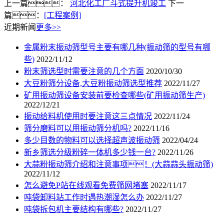
上一篇：
河北化工厂斗式提升机竣工
下一
篇：
[工程案例]
近期新闻
更多>>
金属粉末振动筛型号主要有哪几种(振动筛的型号有哪
些)
2022/11/12
粉末筛选型时需要注意的几个方面
2020/10/30
大豆粉筛分设备,大豆粉振动筛选型推荐
2022/11/27
矿用振动筛设备安装前要检查哪些(矿用振动筛生产)
2022/12/21
振动给料机使用时要注意这三点情况
2022/11/24
筛分磨料可以用振动筛分机吗?
2022/11/16
多少目数的物料可以选择超声波振动筛
2022/04/24
新乡筛选分级粉碎一体机多少钱一台?
2022/11/26
大蒜粉振动筛介绍和注意事项！(大蒜蒜头振动筛)
2022/11/12
怎么避免P站在线观看免费筛网堵塞
2022/11/17
吨袋卸料站工作时遇热潮湿怎么办
2022/11/27
吨袋拆包机主要结构有哪些?
2022/11/27