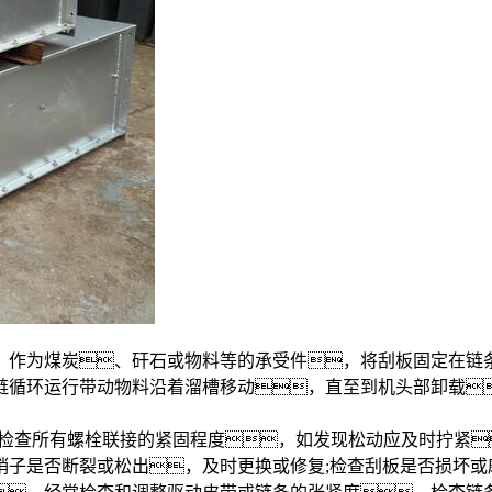
为煤炭、矸石或物料等的承受件，将刮板固定在链条上
链循环运行带动物料沿着溜槽移动，直至到机头部卸载
查所有螺栓联接的紧固程度，如发现松动应及时拧紧
销子是否断裂或松出，及时更换或修复;检查刮板是否损坏或