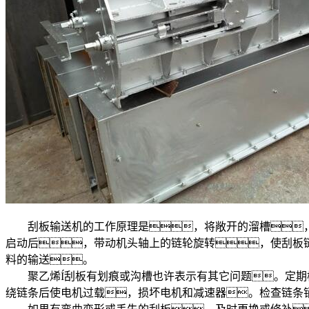
刮板输送机的工作原理是，将敞开的溜槽，作
启动后，带动机头轴上的链轮旋转，使刮板
料的输送。
聚乙烯Í刮板有划痕或沟槽也许表示有其它问题。定期检
绕链条后使电机过载，损坏电机和减速器。检查链条