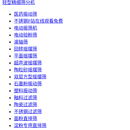
轻型精细筛分机
医药振动筛
不锈钢P站在线观看免费
电动振筛机
电动验粉筛
滚轴筛
回转摇摆筛
平面摇摆筛
超声波摇摆筛
陶粒砂摇摆筛
双层方型摇摆筛
石墨粉振动筛
塑料振动筛
釉料过滤筛
陶瓷过滤筛
不锈钢过滤筛
面粉直排筛
淀粉专用直排筛