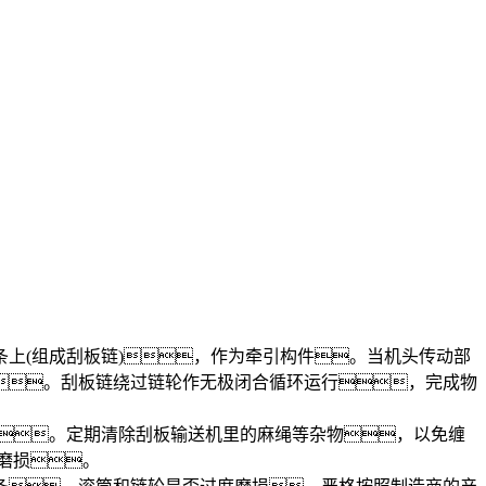
(组成刮板链)，作为牵引构件。当机头传动部
。刮板链绕过链轮作无极闭合循环运行，完成物
。定期清除刮板输送机里的麻绳等杂物，以免缠
磨损。