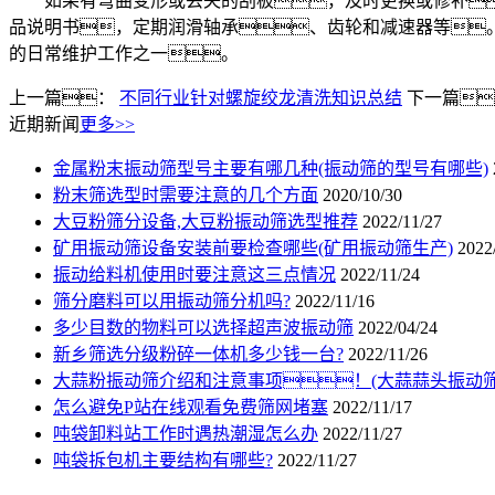
如果有弯曲变形或丢失的刮板，及时更换或修补
品说明书，定期润滑轴承、齿轮和减速器等
的日常维护工作之一。
上一篇：
不同行业针对螺旋绞龙清洗知识总结
下一篇
近期新闻
更多>>
金属粉末振动筛型号主要有哪几种(振动筛的型号有哪些)
粉末筛选型时需要注意的几个方面
2020/10/30
大豆粉筛分设备,大豆粉振动筛选型推荐
2022/11/27
矿用振动筛设备安装前要检查哪些(矿用振动筛生产)
2022
振动给料机使用时要注意这三点情况
2022/11/24
筛分磨料可以用振动筛分机吗?
2022/11/16
多少目数的物料可以选择超声波振动筛
2022/04/24
新乡筛选分级粉碎一体机多少钱一台?
2022/11/26
大蒜粉振动筛介绍和注意事项！(大蒜蒜头振动筛
怎么避免P站在线观看免费筛网堵塞
2022/11/17
吨袋卸料站工作时遇热潮湿怎么办
2022/11/27
吨袋拆包机主要结构有哪些?
2022/11/27