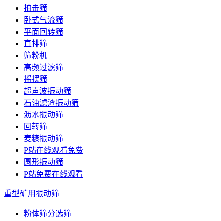
拍击筛
卧式气流筛
平面回转筛
直排筛
筛粉机
高频过滤筛
摇摆筛
超声波振动筛
石油滤渣振动筛
沥水振动筛
回转筛
麦糠振动筛
P站在线观看免费
圆形振动筛
P站免费在线观看
重型矿用振动筛
粉体筛分选筛